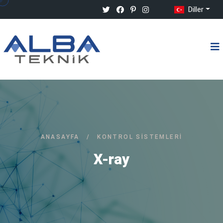
Diller
ANASAYFA
/
KONTROL SISTEMLERI
X-ray